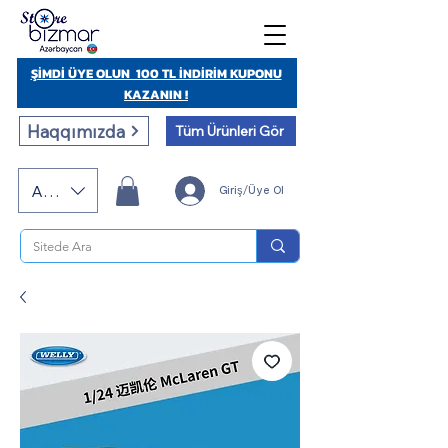
ŞİMDİ ÜYE OLUN 100 TL İNDİRİM KUPONU
KAZANIN !
Haqqımızda
Tüm Ürünleri Gör
AZN (AZN)
Giriş/Üye Ol