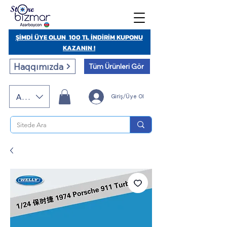
ŞİMDİ ÜYE OLUN 100 TL İNDİRİM KUPONU
KAZANIN !
Haqqımızda
Tüm Ürünleri Gör
AZN (AZN)
Giriş/Üye Ol