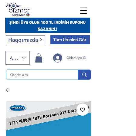
ŞİMDİ ÜYE OLUN 100 TL İNDİRİM KUPONU
KAZANIN !
Haqqımızda
Tüm Ürünleri Gör
AZN (AZN)
Giriş/Üye Ol