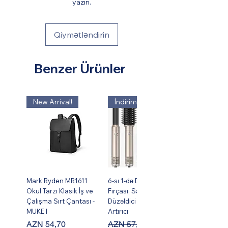
yazın.
Qiymətləndirin
Benzer Ürünler
New Arrival!
İndirim !
Mark Ryden MR1611
6-sı 1-də Dəst Isti Hava
Okul Tarzı Klasik İş ve
Fırçası, Saç Burma,
Çalışma Sırt Çantası -
Düzəldici və Həcm
MUKE I
Artırıcı
Fiyat
Normal Fiyat
İndirimli Fiyat
AZN 54,70
AZN 57,95
AZN 49,95