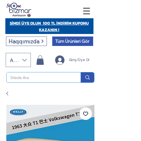
ŞİMDİ ÜYE OLUN 100 TL İNDİRİM KUPONU
KAZANIN !
Haqqımızda
Tüm Ürünleri Gör
AZN (AZN)
Giriş/Üye Ol