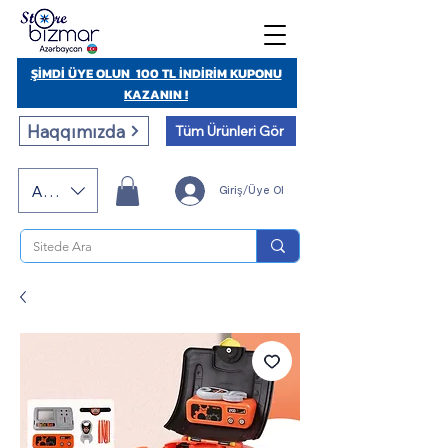
ŞİMDİ ÜYE OLUN 100 TL İNDİRİM KUPONU
KAZANIN !
Haqqımızda
Tüm Ürünleri Gör
AZN (AZN)
Giriş/Üye Ol