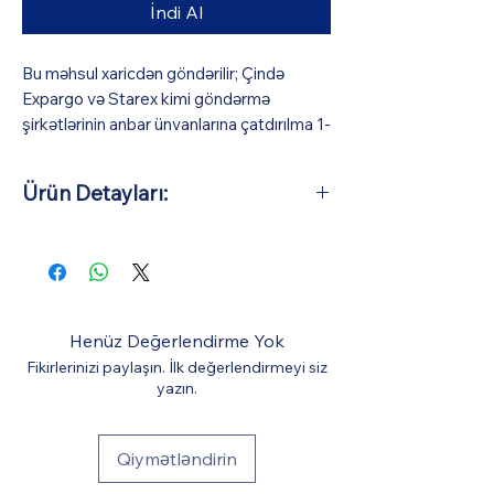
İndi Al
Bu məhsul xaricdən göndərilir; Çində
Expargo və Starex kimi göndərmə
şirkətlərinin anbar ünvanlarına çatdırılma 1-
3 iş günü (pulsuz), Azərbaycana isə orta
hesabla 10-15 iş günü çəkir (BizmarStore
Ürün Detayları:
sifariş təsdiqi və ödəniş zamanı görünə
biləcək bir ödəniş müqabilində
Ana Malzeme: ABS Plastik
Azərbaycana çatdırılma və gömrük
Uygulanabilir Yaş: 3 yaş ve üzeri
xidməti göstərir). Bütün digər xərclər
qiymətə daxildir.
Henüz Değerlendirme Yok
Fikirlerinizi paylaşın. İlk değerlendirmeyi siz
yazın.
Qiymətləndirin