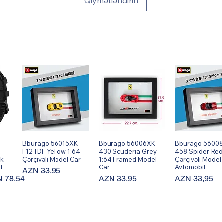
Qiymətləndirin
Bburago 56015XK
Hızlı Bakış
Bburago 56006XK
Hızlı Bakış
Bburago 5600
Hızlı Bakı
F12 TDF-Yellow 1:64
430 Scuderia Grey
458 Spider-Red
ik
Çərçivəli Model Car
1:64 Framed Model
Çərçivəli Model
t
Car
Avtomobil
Fiyat
AZN 33,95
rimli Fiyat
Fiyat
Fiyat
 78,54
AZN 33,95
AZN 33,95