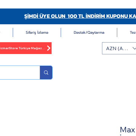
ŞİMDİ ÜYE OLUN 100 TL İNDİRİM KUPONU KA
r
Sifariş İzləmə
Dəstək/Qaytarma
Tez
AZN (AZN)
BizmarStore Türkiye Mağazası
Max