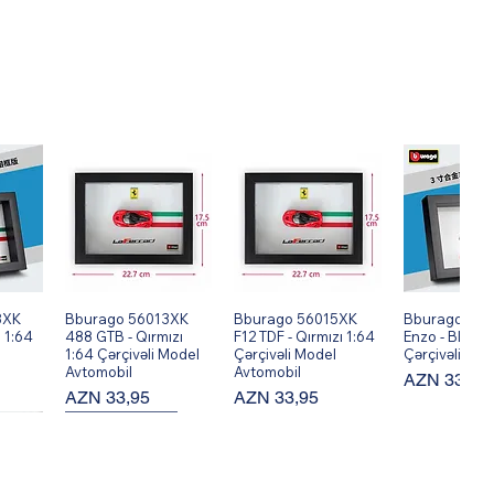
8XK
ş
Bburago 56013XK
Hızlı Bakış
Bburago 56015XK
Hızlı Bakış
Bburago 560
Hızlı Ba
 1:64
488 GTB - Qırmızı
F12 TDF - Qırmızı 1:64
Enzo - Black 
1:64 Çərçivəli Model
Çərçivəli Model
Çərçivəli Mod
Avtomobil
Avtomobil
Fiyat
AZN 33,95
Fiyat
Fiyat
AZN 33,95
AZN 33,95
New Arrival!