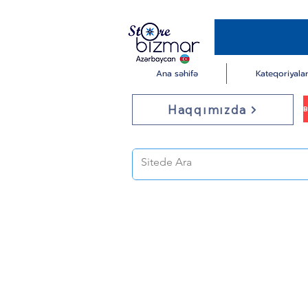
Ana səhifə
Kateqoriyala
Haqqımızda