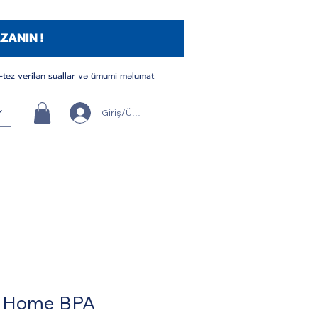
ZANIN !
-tez verilən suallar və ümumi məlumat
Giriş/Üye Ol
 Home BPA