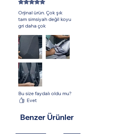
5 üzerinden 5 yıldız
akıllı telefonunuzu şarj etmenize olanak
tanıyan harici bir USB bağlantı noktası
Orjinal ürün. Çok şık
vardır. Air-membran ortopedik sırt ve
tam simsiyah değil koyu
geniş omuz askıları sırt çantanızı gün
gri daha çok
boyu rahat taşımanızı sağlayacaktır.
Bu size faydalı oldu mu?
Evet
Benzer Ürünler