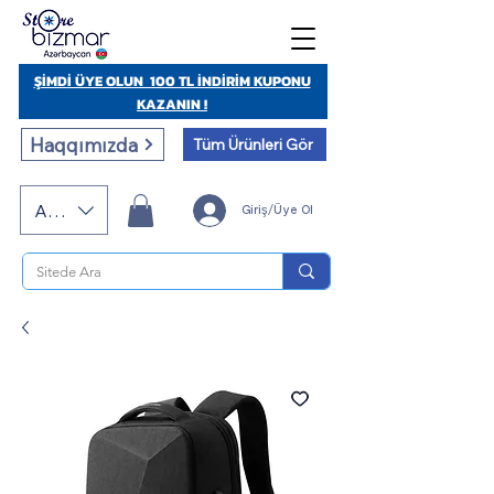
ŞİMDİ ÜYE OLUN 100 TL İNDİRİM KUPONU
KAZANIN !
Haqqımızda
Tüm Ürünleri Gör
AZN (AZN)
Giriş/Üye Ol