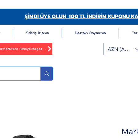
ŞİMDİ ÜYE OLUN 100 TL İNDİRİM KUPONU KA
r
Sifariş İzləmə
Dəstək/Qaytarma
Tez
AZN (AZN)
BizmarStore Türkiye Mağazası
Mar