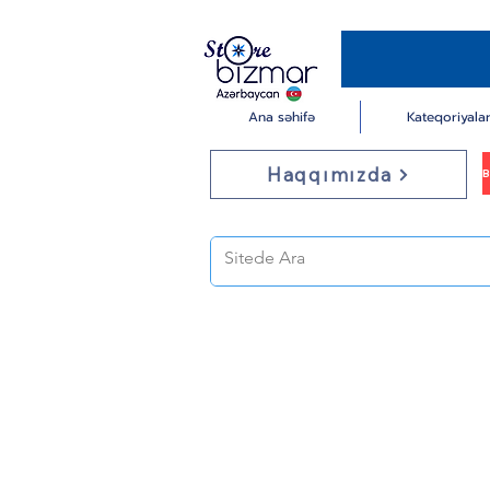
Ana səhifə
Kateqoriyala
Haqqımızda