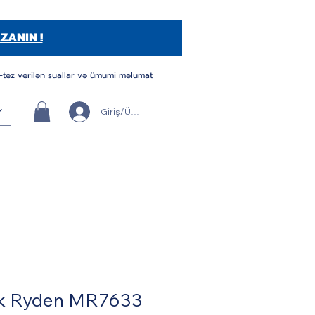
ZANIN !
-tez verilən suallar və ümumi məlumat
Giriş/Üye Ol
k Ryden MR7633