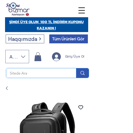
ŞİMDİ ÜYE OLUN 100 TL İNDİRİM KUPONU
KAZANIN !
Haqqımızda
Tüm Ürünleri Gör
AZN (AZN)
Giriş/Üye Ol