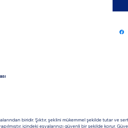
ası
larından biridir. Şıktır, şeklini mükemmel şekilde tutar ve ser
pılmıştır, içindeki eşyalarınızı güvenli bir şekilde korur. Güv