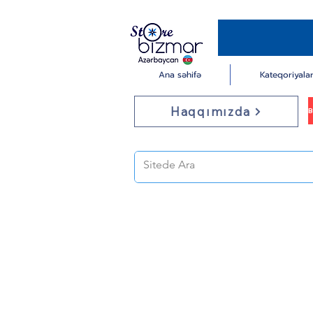
Ana səhifə
Kateqoriyala
Haqqımızda