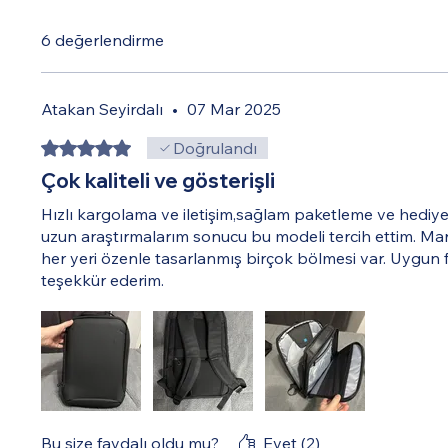
6 değerlendirme
Atakan Seyirdalı
•
07 Mar 2025
5 üzerinden 5 yıldız
Doğrulandı
Çok kaliteli ve gösterişli
Hızlı kargolama ve iletişim,sağlam paketleme ve hediyen
uzun araştırmalarım sonucu bu modeli tercih ettim. Mark
her yeri özenle tasarlanmış birçok bölmesi var. Uygun f
teşekkür ederim.
Bu size faydalı oldu mu?
Evet (2)