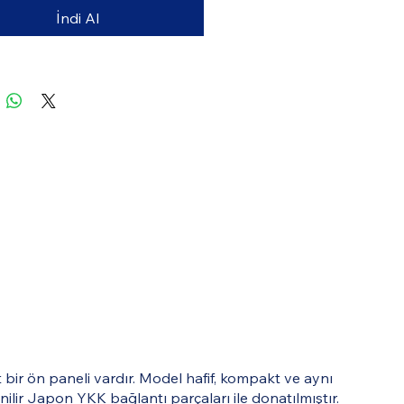
İndi Al
t bir ön paneli vardır. Model hafif, kompakt ve aynı
enilir Japon YKK bağlantı parçaları ile donatılmıştır.