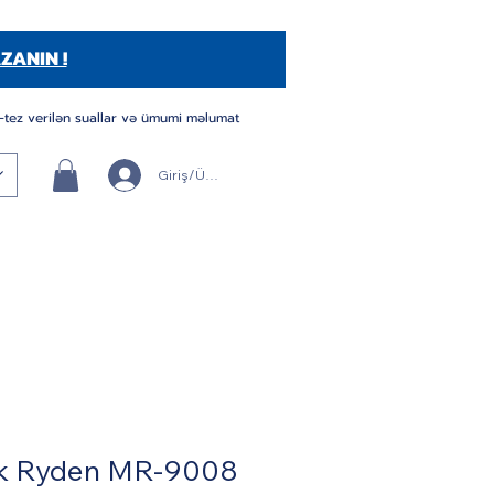
ZANIN !
-tez verilən suallar və ümumi məlumat
Giriş/Üye Ol
k Ryden MR-9008