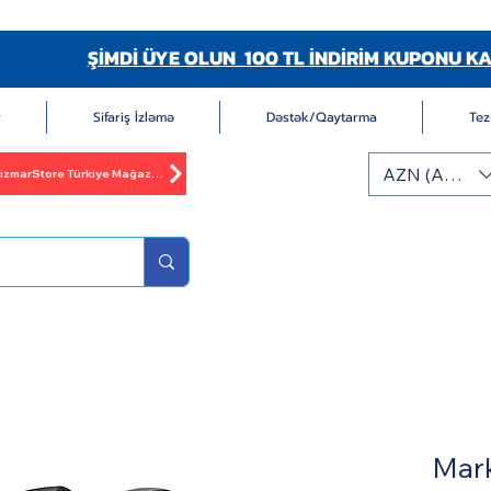
ŞİMDİ ÜYE OLUN 100 TL İNDİRİM KUPONU KA
r
Sifariş İzləmə
Dəstək/Qaytarma
Tez
AZN (AZN)
BizmarStore Türkiye Mağazası
Mar