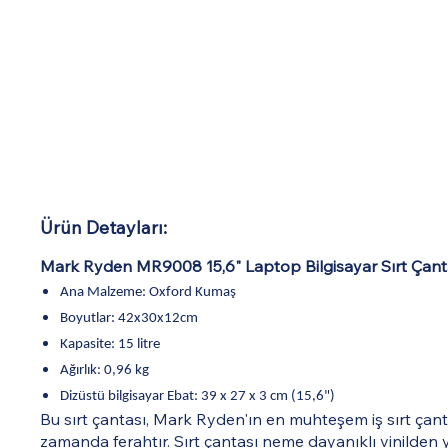
Ürün Detayları:
Mark Ryden MR9008 15,6" Laptop Bilgisayar Sırt Çant
Ana Malzeme: Oxford Kumaş
Boyutlar: 42x30x12cm
Kapasite: 15 litre
Ağırlık: 0,96 kg
Dizüstü bilgisayar Ebat: 39 x 27 x 3 cm (15,6")
Bu sırt çantası, Mark Ryden'ın en muhteşem iş sırt çanta
zamanda ferahtır. Sırt çantası neme dayanıklı vinilden ya