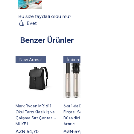
Bu size faydalı oldu mu?
Evet
Benzer Ürünler
New Arrival!
İndirim !
Mark Ryden MR1611
6-sı 1-də Dəst Isti Hava
Okul Tarzı Klasik İş ve
Fırçası, Saç Burma,
Çalışma Sırt Çantası -
Düzəldici və Həcm
MUKE I
Artırıcı
Fiyat
Normal Fiyat
İndirimli Fiyat
AZN 54,70
AZN 57,95
AZN 49,95