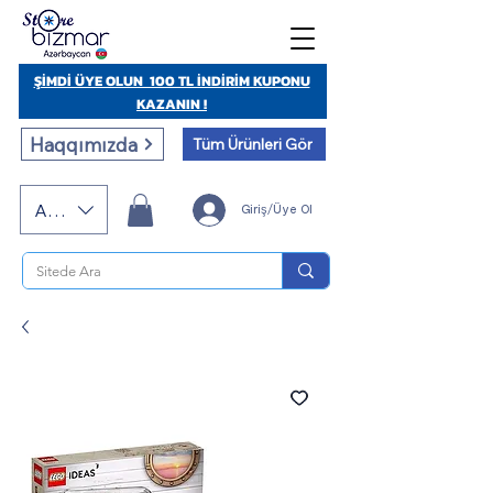
ŞİMDİ ÜYE OLUN 100 TL İNDİRİM KUPONU
KAZANIN !
Haqqımızda
Tüm Ürünleri Gör
AZN (AZN)
Giriş/Üye Ol