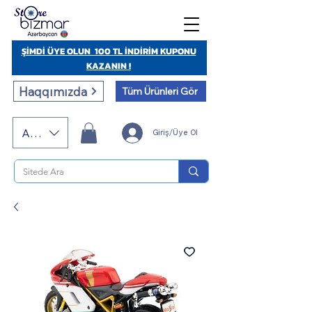
ŞİMDİ ÜYE OLUN 100 TL İNDİRİM KUPONU
KAZANIN !
Haqqımızda
Tüm Ürünleri Gör
AZN (AZN)
Giriş/Üye Ol