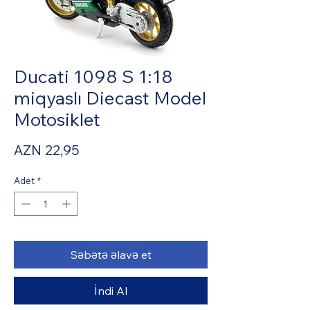
Ducati 1098 S 1:18
miqyaslı Diecast Model
Motosiklet
Fiyat
AZN 22,95
Adet
*
Səbətə əlavə et
İndi Al