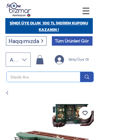
ŞİMDİ ÜYE OLUN 100 TL İNDİRİM KUPONU
KAZANIN !
Haqqımızda
Tüm Ürünleri Gör
AZN (AZN)
Giriş/Üye Ol