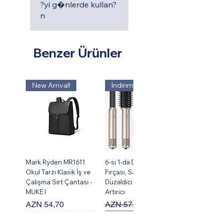
?yi g�nlerde kullan?
n
Benzer Ürünler
New Arrival!
İndirim !
Mark Ryden MR1611
6-sı 1-də Dəst Isti Hava
Okul Tarzı Klasik İş ve
Fırçası, Saç Burma,
Çalışma Sırt Çantası -
Düzəldici və Həcm
MUKE I
Artırıcı
Fiyat
Normal Fiyat
İndirimli Fiyat
AZN 54,70
AZN 57,95
AZN 49,95
İndirim !
New Arrival!