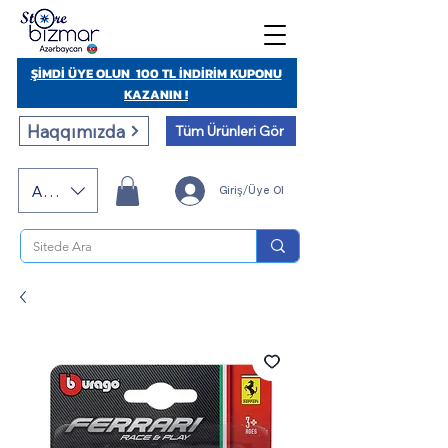
ŞİMDİ ÜYE OLUN 100 TL İNDİRİM KUPONU
KAZANIN !
Haqqımızda
Tüm Ürünleri Gör
AZN (AZN)
Giriş/Üye Ol