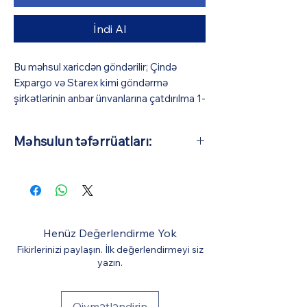
İndi Al
Bu məhsul xaricdən göndərilir; Çində
Expargo və Starex kimi göndərmə
şirkətlərinin anbar ünvanlarına çatdırılma 1-
3 iş günü (pulsuz), Azərbaycana isə orta
hesabla 10-15 iş günü çəkir (BizmarStore
Məhsulun təfərrüatları:
sifariş təsdiqi və ödəniş zamanı görünə
biləcək bir ödəniş müqabilində
Əsas Material: Tökmə ərintisinin
Azərbaycana çatdırılma və gömrük
ölçüsü: 1:64 (Avtomobillərin orta
xidməti göstərir). Bütün digər xərclər
təxmini uzunluğu 7 sm-dir)
qiymətə daxildir.
Henüz Değerlendirme Yok
Fikirlerinizi paylaşın. İlk değerlendirmeyi siz
yazın.
Qiymətləndirin