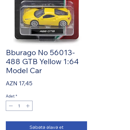
Bburago No 56013-
488 GTB Yellow 1:64
Model Car
Fiyat
AZN 17,45
Adet
*
Səbətə əlavə et