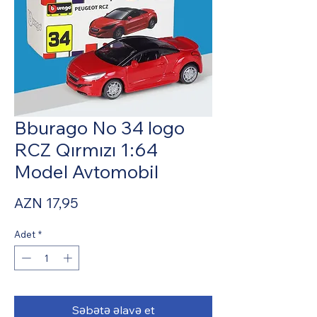
Bburago No 34 logo
RCZ Qırmızı 1:64
Model Avtomobil
Fiyat
AZN 17,95
Adet
*
Səbətə əlavə et