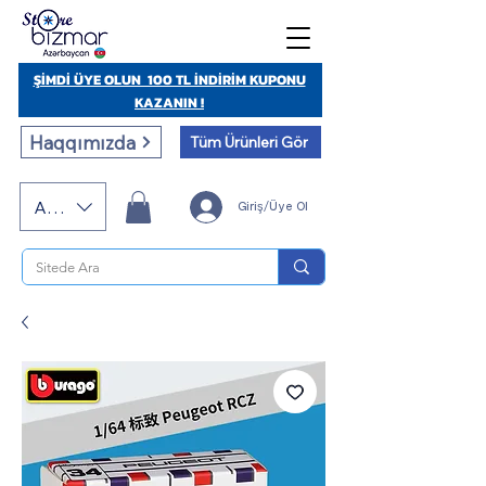
ŞİMDİ ÜYE OLUN 100 TL İNDİRİM KUPONU
KAZANIN !
Haqqımızda
Tüm Ürünleri Gör
AZN (AZN)
Giriş/Üye Ol