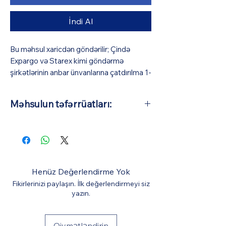
İndi Al
Bu məhsul xaricdən göndərilir; Çində
Expargo və Starex kimi göndərmə
şirkətlərinin anbar ünvanlarına çatdırılma 1-
3 iş günü (pulsuz), Azərbaycana isə orta
hesabla 10-15 iş günü çəkir (BizmarStore
Məhsulun təfərrüatları:
sifariş təsdiqi və ödəniş zamanı görünə
biləcək bir ödəniş müqabilində
Əsas Material: Tökmə ərintisinin
Azərbaycana çatdırılma və gömrük
ölçüsü: 1:64 (Avtomobillərin orta
xidməti göstərir). Bütün digər xərclər
təxmini uzunluğu 7 sm-dir)
qiymətə daxildir.
Henüz Değerlendirme Yok
Fikirlerinizi paylaşın. İlk değerlendirmeyi siz
yazın.
Qiymətləndirin