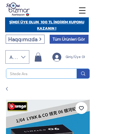
ŞİMDİ ÜYE OLUN 100 TL İNDİRİM KUPONU
KAZANIN !
Haqqımızda
Tüm Ürünleri Gör
AZN (AZN)
Giriş/Üye Ol