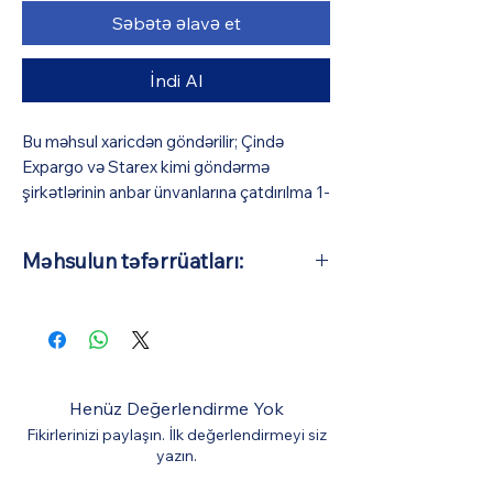
Səbətə əlavə et
İndi Al
Bu məhsul xaricdən göndərilir; Çində
Expargo və Starex kimi göndərmə
şirkətlərinin anbar ünvanlarına çatdırılma 1-
3 iş günü (pulsuz), Azərbaycana isə orta
hesabla 10-15 iş günü çəkir (BizmarStore
Məhsulun təfərrüatları:
sifariş təsdiqi və ödəniş zamanı görünə
biləcək bir ödəniş müqabilində
Əsas Material: Tökmə ərintisinin
Azərbaycana çatdırılma və gömrük
ölçüsü: 1:64 (Avtomobillərin orta
xidməti göstərir). Bütün digər xərclər
təxmini uzunluğu 7 sm-dir)
qiymətə daxildir.
Henüz Değerlendirme Yok
Fikirlerinizi paylaşın. İlk değerlendirmeyi siz
yazın.