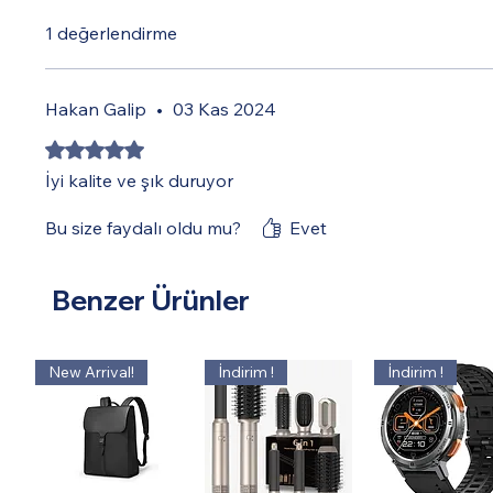
1 değerlendirme
Hakan Galip
•
03 Kas 2024
5 üzerinden 5 yıldız
İyi kalite ve şık duruyor
Bu size faydalı oldu mu?
Evet
Benzer Ürünler
New Arrival!
İndirim !
İndirim !