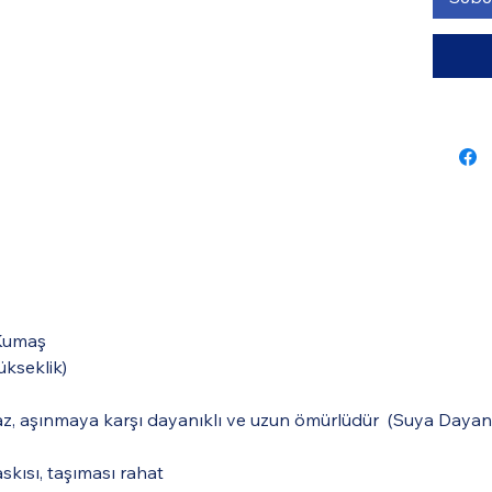
 Kumaş
ükseklik)
tmaz, aşınmaya karşı dayanıklı ve uzun ömürlüdür
(Suya Dayanık
kısı, taşıması rahat