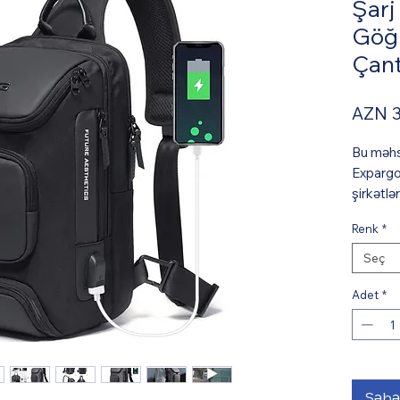
Şarj
Göğ
Çant
AZN 
Bu məhsu
Expargo
şirkətlə
3 iş gün
Renk
*
hesabla
sifariş 
Seç
biləcək 
Azərbay
Adet
*
xidməti 
qiymətə 
Səbət