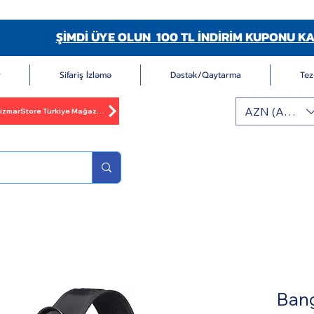
ŞİMDİ ÜYE OLUN 100 TL İNDİRİM KUPONU KA
r
Sifariş İzləmə
Dəstək/Qaytarma
Tez
AZN (AZN)
BizmarStore Türkiye Mağazası
Ban