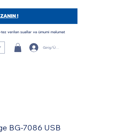
ZANIN !
-tez verilən suallar və ümumi məlumat
Giriş/Üye Ol
ge BG-7086 USB