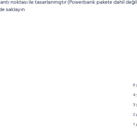
antı noktası ile tasarlanmıştır (Powerbank pakete dahil değil
lde saklayın
5 
4 
3 
2 
1 