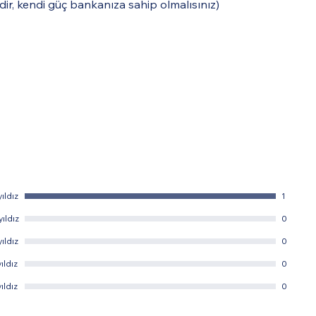
dir, kendi güç bankanıza sahip olmalısınız)
yıldız
1
yıldız
0
yıldız
0
yıldız
0
yıldız
0