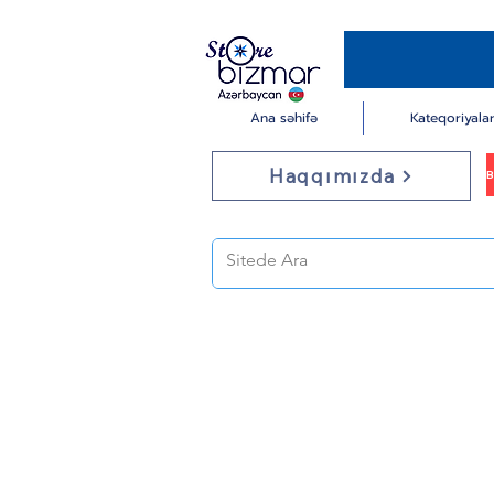
Ana səhifə
Kateqoriyala
Haqqımızda