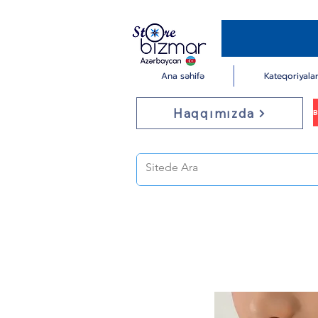
Ana səhifə
Kateqoriyala
Haqqımızda