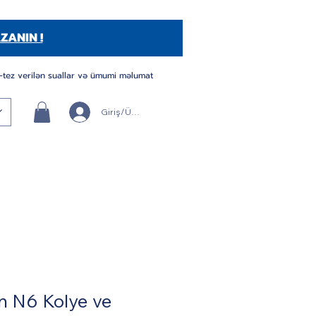
ZANIN !
-tez verilən suallar və ümumi məlumat
Giriş/Üye Ol
n N6 Kolye ve