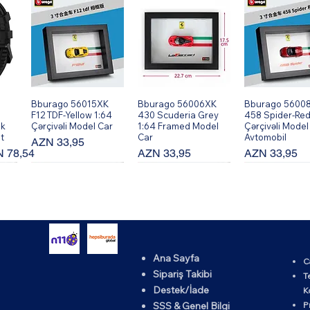
Bburago 56015XK
Hızlı Bakış
Bburago 56006XK
Hızlı Bakış
Bburago 5600
Hızlı Bakı
F12 TDF-Yellow 1:64
430 Scuderia Grey
458 Spider-Red
ik
Çərçivəli Model Car
1:64 Framed Model
Çərçivəli Model
t
Car
Avtomobil
Fiyat
AZN 33,95
rimli Fiyat
Fiyat
Fiyat
 78,54
AZN 33,95
AZN 33,95
Ana Sayfa
C
K
Bburago 56002XK
Hızlı Bakış
Bburago 56010XK
Hızlı Bakış
Bburago 5600
Hızlı Bakı
Sipariş Takibi
T
64
599 GTO - Qırmızı
458 Speciale-Yellow
430 Scuderia -
Destek/İade
K
1:64 Çərçivəli Model
1:64 Framed Model
Qırmızı 1:64 Çər
Avtomobil
Car
Model Avtomob
SSS & Genel Bilgi
P