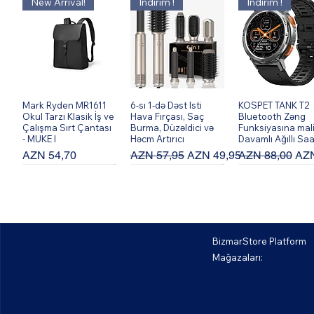
New Arrival!
İndirim !
İndirim !
Mark Ryden MR1611
Hızlı Bakış
6-sı 1-də Dəst Isti
Hızlı Bakış
KOSPET TANK T2
Hızlı Bakış
Okul Tarzı Klasik İş ve
Hava Fırçası, Saç
Bluetooth Zəng
Çalışma Sırt Çantası
Burma, Düzəldici və
Funksiyasına mal
- MUKE I
Həcm Artırıcı
Davamlı Ağıllı Saa
Fiyat
Normal Fiyat
İndirimli Fiyat
Normal Fiyat
İndi
AZN 54,70
AZN 57,95
AZN 49,95
AZN 88,00
AZN
BizmarStore Platform
Mağazaları:
Bburago 56008XK
Hızlı Bakış
Bburago 56004XK
Hızlı Bakış
Bburago 56013X
Hızlı Bakış
458 Spider-Blue 1:64
F12 Berlinetta - Ağ
488 GTB - Sarı 1:
Çərçivəli Model
1:64 Çərçivəli Model
Çərçivəli Model
Avtomobil
Avtomobil
Avtomobil