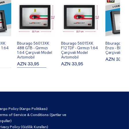
8XK
ş
Bburago 56013XK
Hızlı Bakış
Bburago 56015XK
Hızlı Bakış
Bburago 560
Hızlı Ba
 1:64
488 GTB - Qırmızı
F12 TDF - Qırmızı 1:64
Enzo - Black 
1:64 Çərçivəli Model
Çərçivəli Model
Çərçivəli Mod
Avtomobil
Avtomobil
Fiyat
AZN 33,95
Fiyat
Fiyat
AZN 33,95
AZN 33,95
New Arrival!
argo Policy (Kargo Politikası)
6XK
ş
Mark Ryden MR6602
Hızlı Bakış
erms of Service & Conditions (Şartlar ve
Okul Tarzı Klasik İş ve
oşullar)
çivəli
Çalışma Sırt Çantası
il
- MUKE III
rivacy Policy (Gizlilik Kuralları)