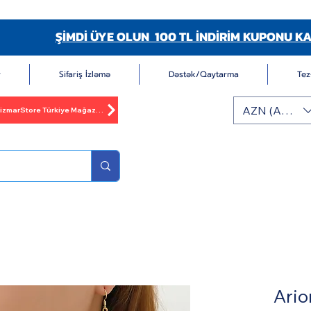
ŞİMDİ ÜYE OLUN 100 TL İNDİRİM KUPONU KA
r
Sifariş İzləmə
Dəstək/Qaytarma
Tez
AZN (AZN)
BizmarStore Türkiye Mağazası
Ario