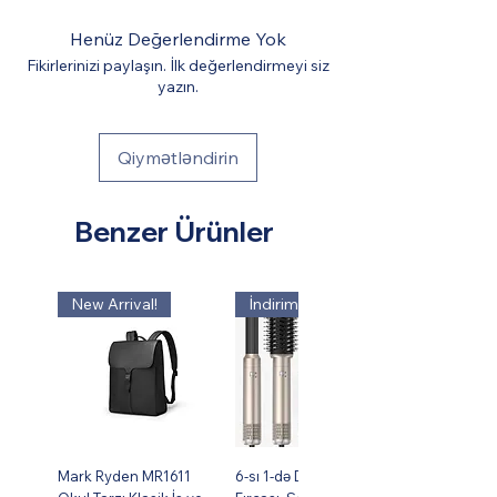
kullanabilmeniz için kendi powerbank'ınızın
Henüz Değerlendirme Yok
(pakete dahil değildir) olması gerekmektedir.
Fikirlerinizi paylaşın. İlk değerlendirmeyi siz
yazın.
Qiymətləndirin
Benzer Ürünler
New Arrival!
İndirim !
Mark Ryden MR1611
6-sı 1-də Dəst Isti Hava