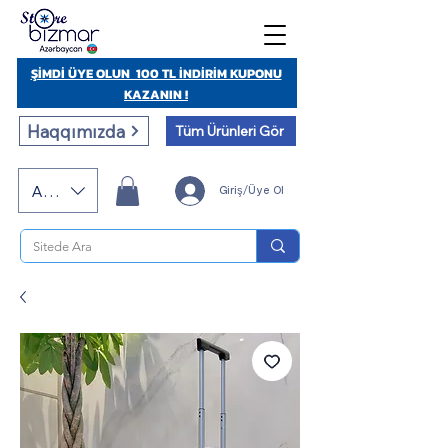
ŞİMDİ ÜYE OLUN 100 TL İNDİRİM KUPONU
KAZANIN !
Haqqımızda
Tüm Ürünleri Gör
AZN (AZN)
Giriş/Üye Ol